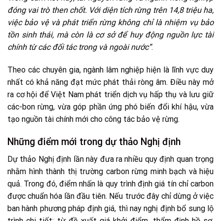
đóng vai trò then chốt. Với diện tích rừng trên 14,8 triệu ha,
việc bảo vệ và phát triển rừng không chỉ là nhiệm vụ bảo
tồn sinh thái, mà còn là cơ sở để huy động nguồn lực tài
chính từ các đối tác trong và ngoài nước”
.
Theo các chuyên gia, ngành lâm nghiệp hiện là lĩnh vực duy
nhất có khả năng đạt mức phát thải ròng âm. Điều này mở
ra cơ hội để Việt Nam phát triển dịch vụ hấp thụ và lưu giữ
các-bon rừng, vừa góp phần ứng phó biến đổi khí hậu, vừa
tạo nguồn tài chính mới cho công tác bảo vệ rừng.
Những điểm mới trong dự thảo Nghị định
Dự thảo Nghị định lần này đưa ra nhiều quy định quan trọng
nhằm hình thành thị trường carbon rừng minh bạch và hiệu
quả. Trong đó, điểm nhấn là quy trình định giá tín chỉ carbon
được chuẩn hóa lần đầu tiên. Nếu trước đây chỉ dừng ở việc
ban hành phương pháp định giá, thì nay nghị định bổ sung lộ
trình chi tiết: từ đề xuất giá khởi điểm, thẩm định hồ sơ,