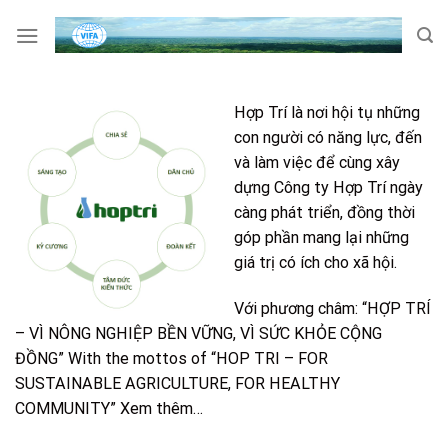
Skip
to
content
Hợp Trí là nơi hội tụ những
con người có năng lực, đến
và làm việc để cùng xây
dựng Công ty Hợp Trí ngày
càng phát triển, đồng thời
góp phần mang lại những
giá trị có ích cho xã hội.
Với phương châm: “HỢP TRÍ
– VÌ NÔNG NGHIỆP BỀN VỮNG, VÌ SỨC KHỎE CỘNG
ĐỒNG” With the mottos of “HOP TRI – FOR
SUSTAINABLE AGRICULTURE, FOR HEALTHY
COMMUNITY”
Xem thêm…