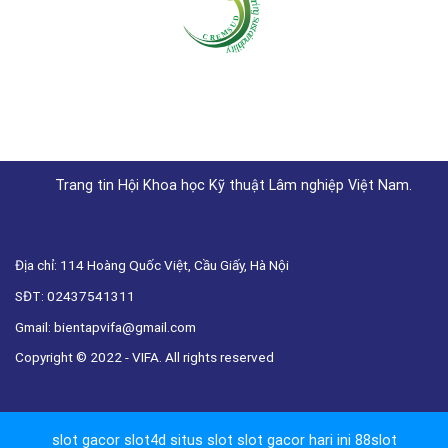
Trang tin Hội Khoa học Kỹ thuật Lâm nghiệp Việt Nam.
Địa chỉ: 114 Hoàng Quốc Việt, Cầu Giấy, Hà Nội
SĐT: 02437541311
Gmail: bientapvifa@gmail.com
Copyright © 2022 - VIFA. All rights reserved
slot gacor
slot4d
situs slot
slot gacor hari ini
88slot