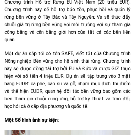
Chương trình Hỗ trợ Rừng EU-Việt Nam (20 triệu EUR).
Chương trình này sẽ hỗ trợ bảo tồn, phục hồi và quản lý
rừng bền vững ở Tây Bắc và Tây Nguyên; Và sẽ thúc đẩy
chuỗi giá trị rừng bền vững với môi trường với sự tham gia
công bằng và cân bằng giới hơn của tất cả các bên liên
quan.
Một dự án sắp tới có tên SAFE, viết tắt của Chương trình
Nông nghiệp Bền vững cho hệ sinh thái rừng. Chương trình
này sẽ được đồng tài trợ bởi EU và Đức và được GIZ thực
hiện với số tiền 4 triệu EUR. Dự án sẽ tập trung vào 3 mặt
hàng EUDR: cà phê, cao su và gỗ; nhăm mục đích thì điểm
và thể hiện EUDR, quan hệ đối tác bền vững bao gồm các
bên tham gia chuỗi cung ứng, hỗ trợ kỹ thuật và trao đổi,
học hỏi cả ở cấp địa phương và quốc tế.
Một Số hình ảnh sự kiện: